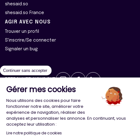
shesaid.so
shesaid.so France
AGIR AVEC NOUS
Trouver un profil
S'inscrire/Se connecter
Signaler un bug
Continuer sans accepter
RETROUVEZ-NOUS SUR
Gérer mes cookies
2026 ©Majeur·e·s - Tous droits réservés
Mentions légales
Nous utilisons des cookies pour faire
Politique de confidentialité
Cookies
fonctionner notre site, améliorer votre
expérience de navigation, réaliser des
analyses et personnaliser les annonce. En continuant, vous
Conception
Agence Adeliom
acceptez leur utilisation :
Lire notre politique de cookies