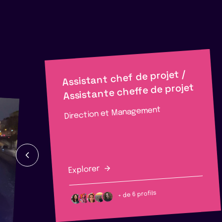
Assistant chef de projet /
Assistante cheffe de projet
Direction et Management
Explorer
+ de 6 profils