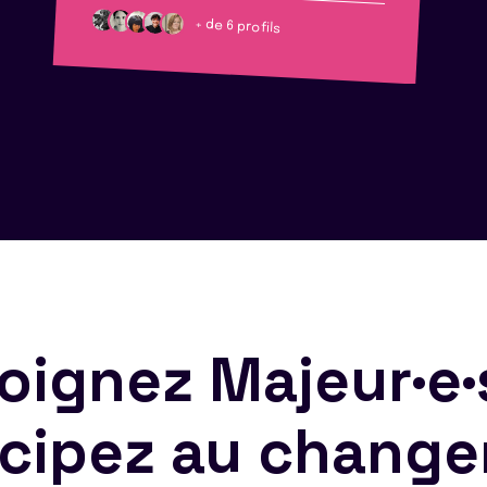
+ de 6 profils
oignez Majeur·e·
icipez au chang