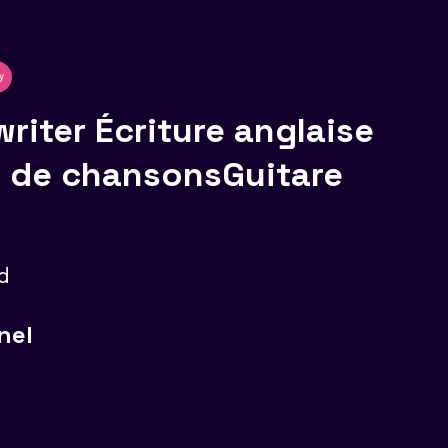
y
riter Écriture anglaise
 de chansonsGuitare
d
nel