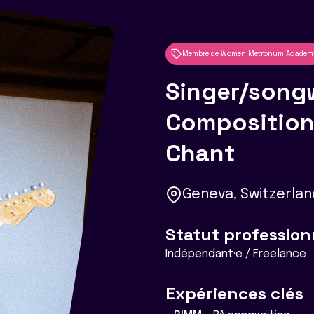
Membre de Women Metronum Academ
Singer/songw
Composition
Chant
Geneva, Switzerlan
Statut profession
Indépendant·e / Freelance
Expériences clés