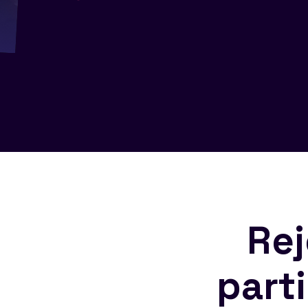
Rej
part