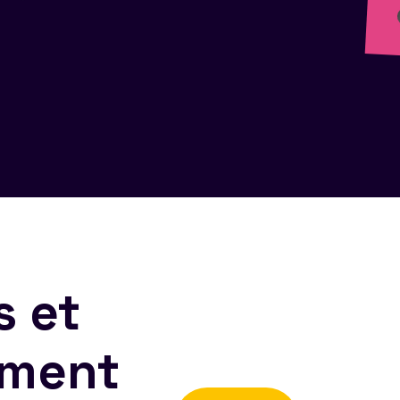
s et
ement