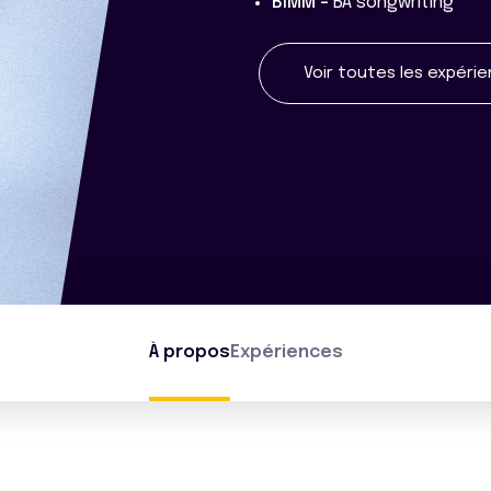
BIMM -
BA songwriting
Voir toutes les expéri
À propos
Expériences