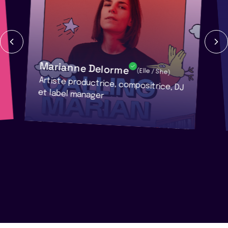
Marianne Delorme
(Elle / She)
Artiste productrice, compositrice, DJ
et label manager