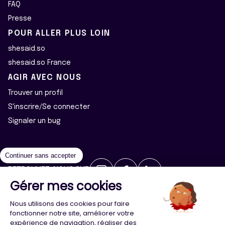
FAQ
Presse
POUR ALLER PLUS LOIN
shesaid.so
shesaid.so France
AGIR AVEC NOUS
Trouver un profil
S'inscrire/Se connecter
Signaler un bug
Continuer sans accepter
RETROUVEZ-NOUS SUR
Gérer mes cookies
2026 ©Majeur·e·s - Tous droits réservés
Mentions légales
Nous utilisons des cookies pour faire
Politique de confidentialité
Cookies
fonctionner notre site, améliorer votre
expérience de navigation, réaliser des