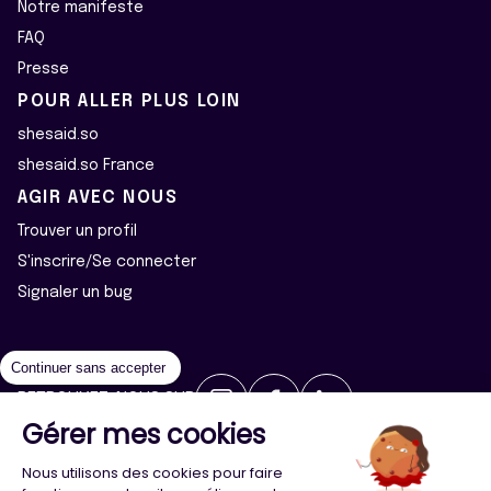
Notre manifeste
FAQ
Presse
POUR ALLER PLUS LOIN
shesaid.so
shesaid.so France
AGIR AVEC NOUS
Trouver un profil
S'inscrire/Se connecter
Signaler un bug
Continuer sans accepter
RETROUVEZ-NOUS SUR
Gérer mes cookies
2026 ©Majeur·e·s - Tous droits réservés
Mentions légales
Nous utilisons des cookies pour faire
Politique de confidentialité
Cookies