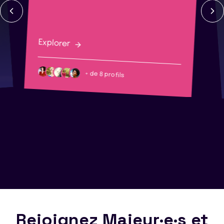
Explorer
+ de 8 profils
Rejoignez Majeur·e·s et