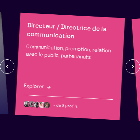
Directeur / Directrice de la
communication
Communication, promotion, relation
avec le public, partenariats
Explorer
+ de 8 profils