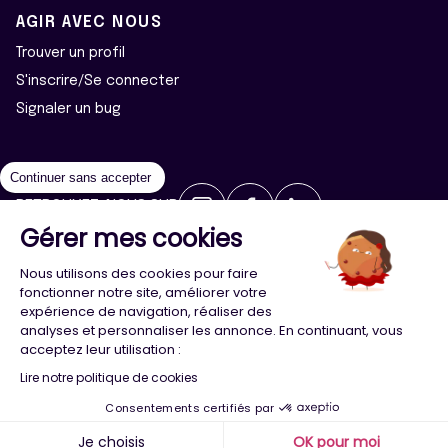
AGIR AVEC NOUS
Trouver un profil
S'inscrire/Se connecter
Signaler un bug
Continuer sans accepter
RETROUVEZ-NOUS SUR
Gérer mes cookies
2026 ©Majeur·e·s - Tous droits réservés
Mentions légales
Nous utilisons des cookies pour faire
Politique de confidentialité
Cookies
fonctionner notre site, améliorer votre
expérience de navigation, réaliser des
analyses et personnaliser les annonce. En continuant, vous
Conception
Agence Adeliom
acceptez leur utilisation :
Lire notre politique de cookies
Consentements certifiés par
Menu
Majeur·e·s
Trouver
Compte
Je choisis
OK pour moi