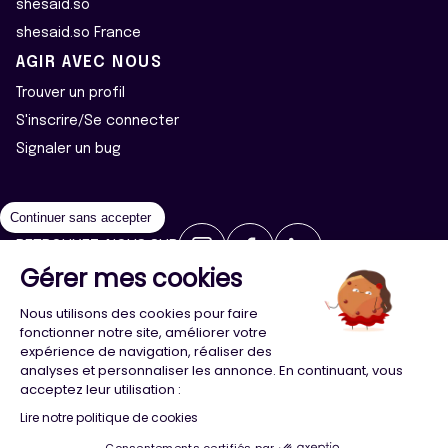
shesaid.so
shesaid.so France
AGIR AVEC NOUS
Trouver un profil
S'inscrire/Se connecter
Signaler un bug
Continuer sans accepter
RETROUVEZ-NOUS SUR
Gérer mes cookies
2026 ©Majeur·e·s - Tous droits réservés
Mentions légales
Nous utilisons des cookies pour faire
Politique de confidentialité
Cookies
fonctionner notre site, améliorer votre
expérience de navigation, réaliser des
analyses et personnaliser les annonce. En continuant, vous
Conception
Agence Adeliom
acceptez leur utilisation :
Lire notre politique de cookies
Consentements certifiés par