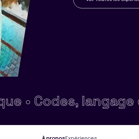
odes, langage des ré
À propos
Expériences