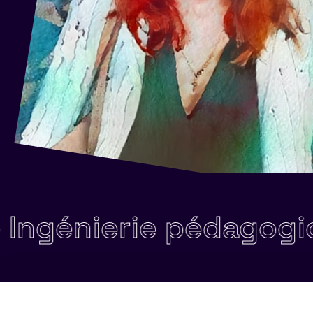
ierie pédagogique •
C