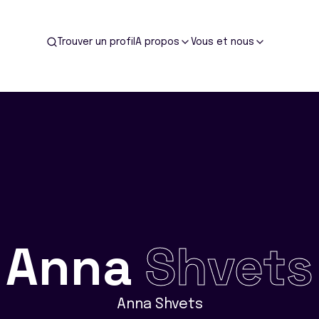
Trouver un profil
A propos
Vous et nous
Anna
Shvets
Anna Shvets