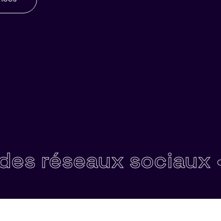
seaux sociaux •
Techn