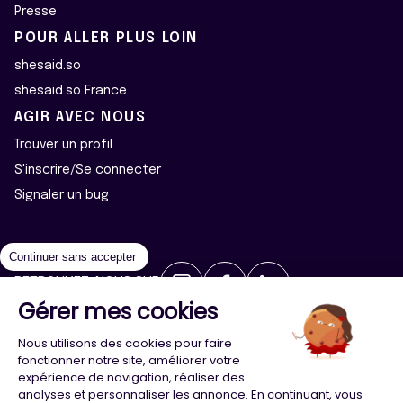
Presse
POUR ALLER PLUS LOIN
shesaid.so
shesaid.so France
AGIR AVEC NOUS
Trouver un profil
S'inscrire/Se connecter
Signaler un bug
Continuer sans accepter
RETROUVEZ-NOUS SUR
Gérer mes cookies
2026 ©Majeur·e·s - Tous droits réservés
Mentions légales
Nous utilisons des cookies pour faire
Politique de confidentialité
Cookies
fonctionner notre site, améliorer votre
expérience de navigation, réaliser des
analyses et personnaliser les annonce. En continuant, vous
Conception
Agence Adeliom