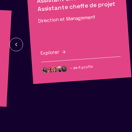
Assistante cheffe de projet
Direction et Management
Explorer
+ de 6 profils