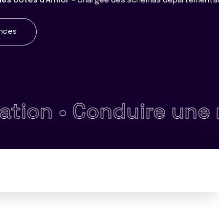
des Côtes d'Armor -
Chargée des schémas départementaux,
ences
on •
Conduire une réu