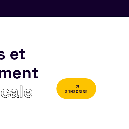
s et
ement
icale
S'INSCRIRE