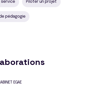
u service
Piloter un projet
 de pédagogie
laborations
ABINET EGAE