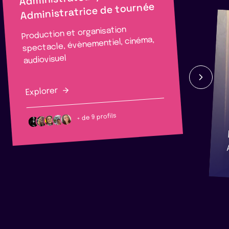
Administratrice de tournée
Production et organisation
spectacle, évènementiel, cinéma,
audiovisuel
Explorer
+ de 9 profils