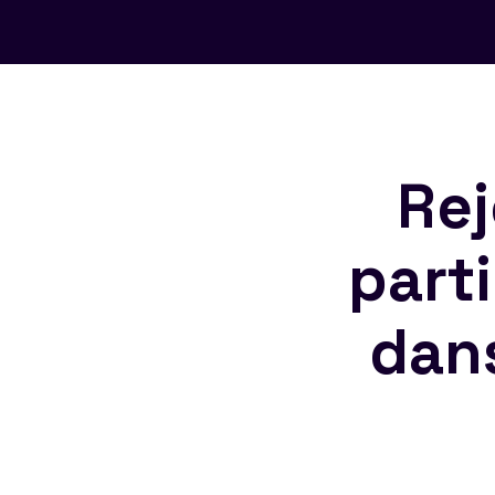
Rej
part
dan