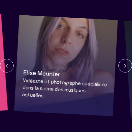
Elise Meunier
Vidéaste et photographe spécialisée
dans la scène des musiques
actuelles