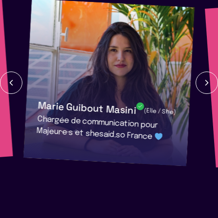
Marie Guibout Masini
(Elle / She)
Chargée de communication pour
Majeur·e·s et shesaid.so France