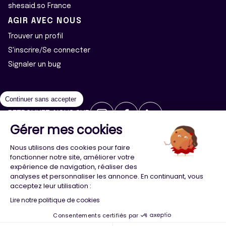
shesaid.so France
AGIR AVEC NOUS
Trouver un profil
S'inscrire/Se connecter
Signaler un bug
Continuer sans accepter
RETROUVEZ-NOUS SUR
Gérer mes cookies
2026 ©Majeur·e·s - Tous droits réservés
Mentions légales
Nous utilisons des cookies pour faire
Politique de confidentialité
Cookies
fonctionner notre site, améliorer votre
expérience de navigation, réaliser des
analyses et personnaliser les annonce. En continuant, vous
Conception
Agence Adeliom
acceptez leur utilisation :
Lire notre politique de cookies
Consentements certifiés par
Menu