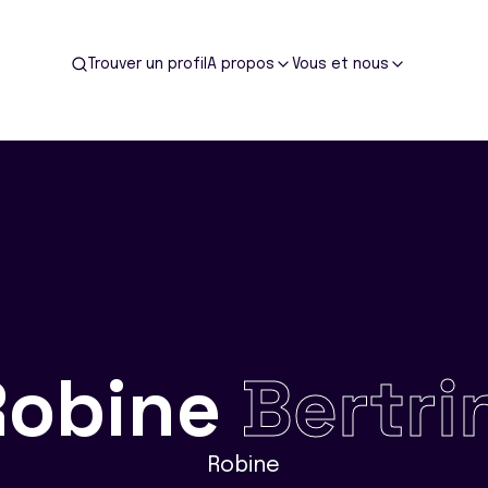
Trouver un profil
A propos
Vous et nous
Robine
Bertri
Robine