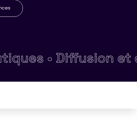
ences
es •
Diffusion et distr