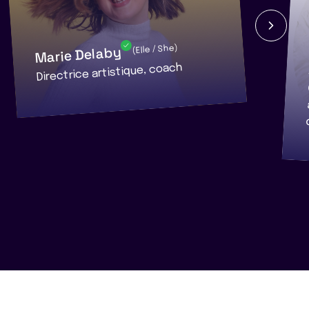
Marie Delaby
(Elle / She)
Directrice artistique, coach