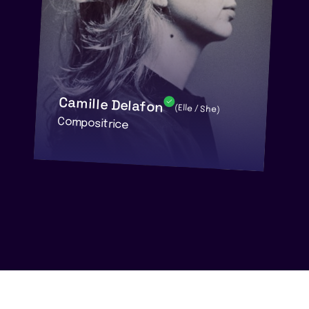
Camille Delafon
(Elle / She)
Compositrice