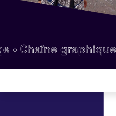
haîne graphique •
Lo