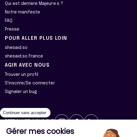
Qui est derrière Majeur·e·s ?
Notre manifeste
FAQ
Presse
POUR ALLER PLUS LOIN
shesaid.so
shesaid.so France
AGIR AVEC NOUS
Trouver un profil
S'inscrire/Se connecter
Signaler un bug
Continuer sans accepter
RETROUVEZ-NOUS SUR
Gérer mes cookies
2026 ©Majeur·e·s - Tous droits réservés
Mentions légales