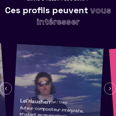
Ces profils peuvent
vous
intéresser
Leï Hausherr
(Iel / They)
Auteur-compositeur-interprète,
étudiant en musicologie