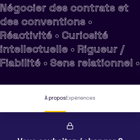
Négocier des contrats et
des conventions •
Réactivité •
Curiosité
intellectuelle •
Rigueur /
Fiabilité •
Sens relationnel •
À propos
Expériences