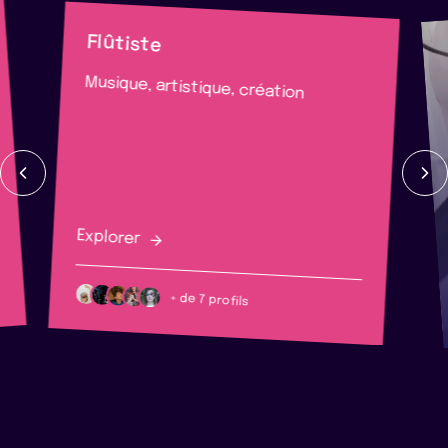
Flûtiste
Musique, artistique, création
Explorer
+ de 7 profils