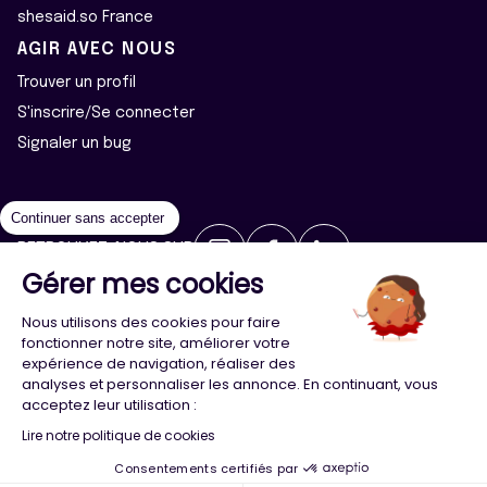
shesaid.so France
AGIR AVEC NOUS
Trouver un profil
S'inscrire/Se connecter
Signaler un bug
Continuer sans accepter
RETROUVEZ-NOUS SUR
Gérer mes cookies
2026 ©Majeur·e·s - Tous droits réservés
Mentions légales
Nous utilisons des cookies pour faire
Politique de confidentialité
Cookies
fonctionner notre site, améliorer votre
expérience de navigation, réaliser des
analyses et personnaliser les annonce. En continuant, vous
Conception
Agence Adeliom
acceptez leur utilisation :
Lire notre politique de cookies
Consentements certifiés par
Menu