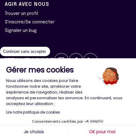
AGIR AVEC NOUS
Trouver un profil
S'inscrire/Se connecter
Signaler un bug
Continuer sans accepter
RETROUVEZ-NOUS SUR
Gérer mes cookies
2026 ©Majeur·e·s - Tous droits réservés
Mentions légales
Nous utilisons des cookies pour faire
Politique de confidentialité
Cookies
fonctionner notre site, améliorer votre
expérience de navigation, réaliser des
analyses et personnaliser les annonce. En continuant, vous
Conception
Agence Adeliom
acceptez leur utilisation :
Lire notre politique de cookies
Consentements certifiés par
Menu
Majeur·e·s
Trouver
Compte
Je choisis
OK pour moi
x