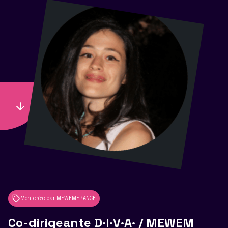
Mentoré·e par MEWEMFRANCE
Co-dirigeante D·I·V·A· / MEWEM