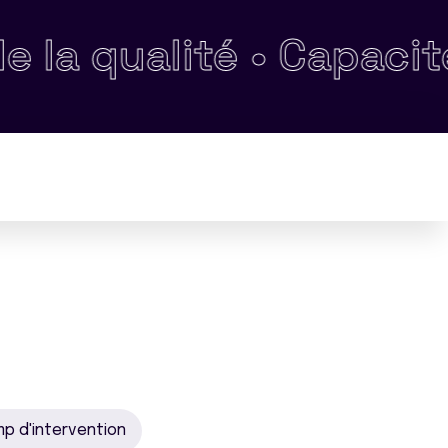
alité •
Capacité d'éc
mp d'intervention