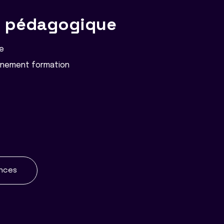
e pédagogique
e
nement formation
ences