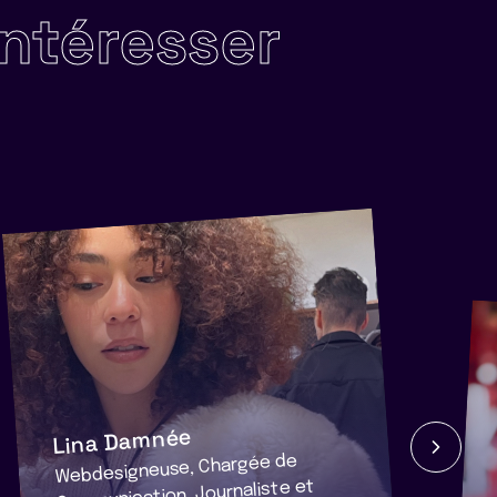
intéresser
Lina Damnée
Webdesigneuse, Chargée de
Communication, Journaliste et