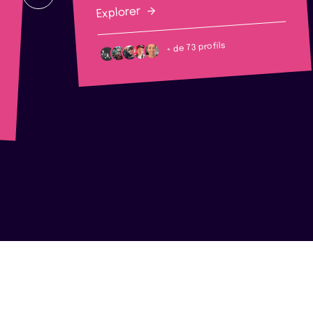
Explorer
+ de 73 profils