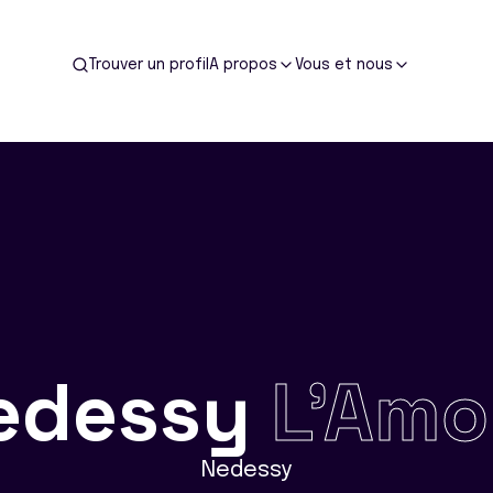
Trouver un profil
A propos
Vous et nous
edessy
L'Amo
Nedessy