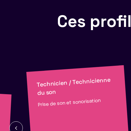
Ces prof
Technicien / Technicienne
du son
Prise de son et sonorisation