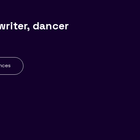
writer, dancer
ences