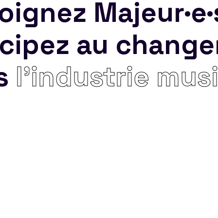
oignez Majeur·e·
icipez au chang
s
l’industrie mus