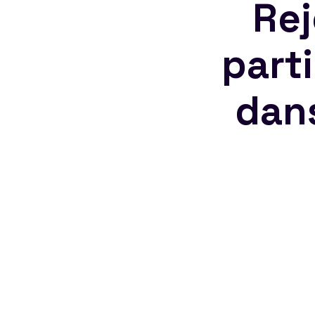
Rej
part
dan