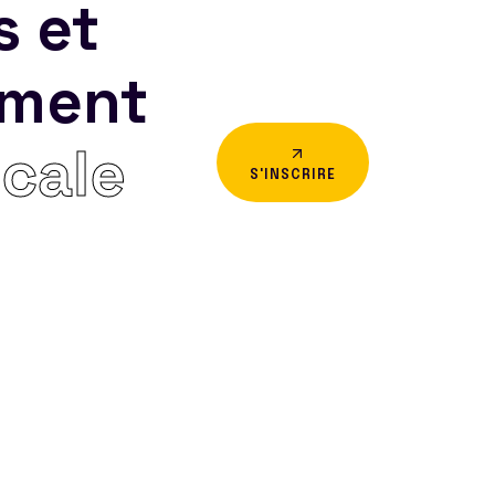
s et
ement
icale
S'INSCRIRE