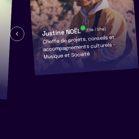
Justine NOËL
(Elle / She)
Cheffe de projets, conseils et
accompagnements culturels -
Musique et Société