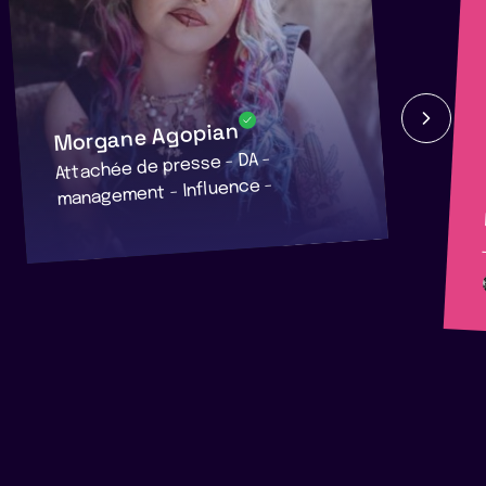
Morgane Agopian
Attachée de presse - DA -
management - Influence -