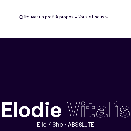
Trouver un profil
A propos
Vous et nous
Elodie
Vitalis
Elle / She • ABS8LUTE