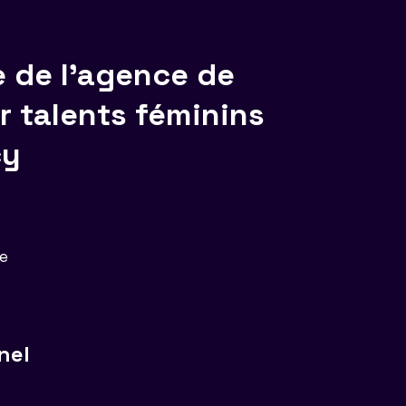
e de l'agence de
 talents féminins
cy
ce
nel