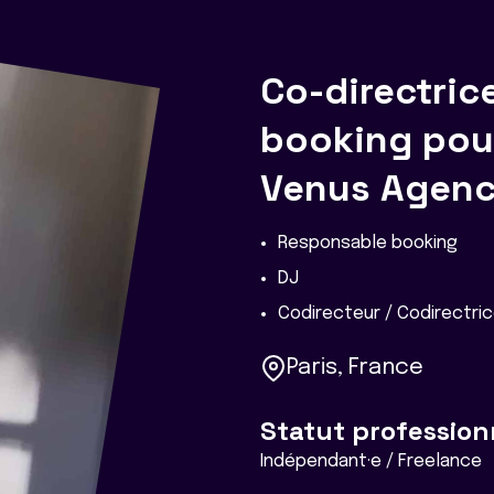
Co-directric
booking pour
Venus Agen
Responsable booking
DJ
Codirecteur / Codirectri
Paris, France
Statut profession
Indépendant·e / Freelance