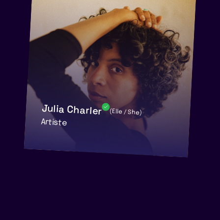
Julia Charler
(Elle / She)
Artiste