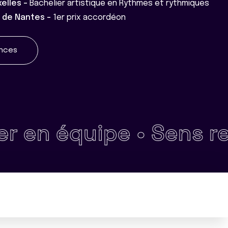
elles -
Bachelier artistique en Rythmes et rythmiques
 de Nantes -
1er prix accordéon
ences
 équipe •
Sens relatio