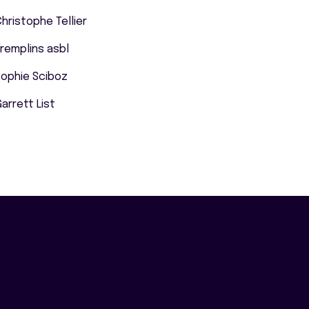
hristophe Tellier
remplins asbl
Sophie Sciboz
arrett List