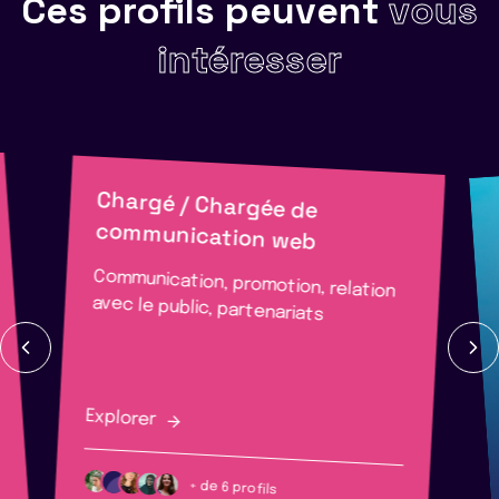
Ces profils peuvent
vous
intéresser
Chargé / Chargée de
communication web
Communication, promotion, relation
avec le public, partenariats
Explorer
+ de 6 profils