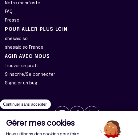
Notre manifeste
FAQ
Presse
POUR ALLER PLUS LOIN
shesaid.so
shesaid.so France
AGIR AVEC NOUS
Trouver un profil
S'inscrire/Se connecter
Signaler un bug
Continuer sans accepter
RETROUVEZ-NOUS SUR
Gérer mes cookies
2026 ©Majeur·e·s - Tous droits réservés
Mentions légales
Nous utilisons des cookies pour faire
Politique de confidentialité