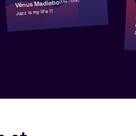
Vénus Madiebo
(Elle / She)
Jazz is my life !!!