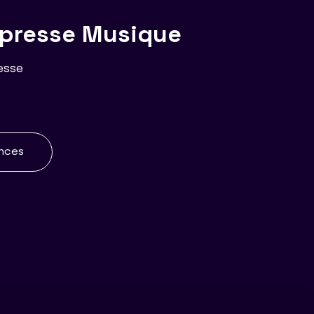
 presse Musique
resse
ences