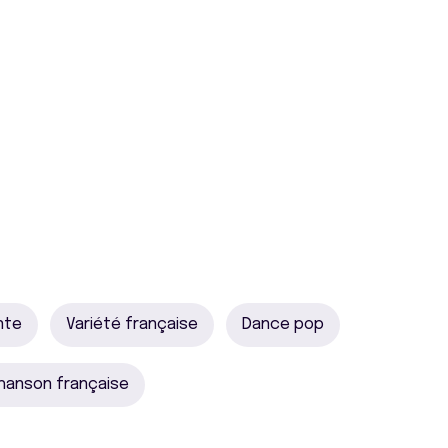
nte
Variété française
Dance pop
hanson française