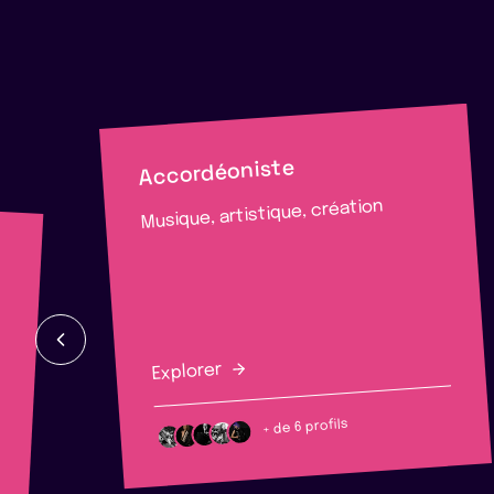
Accordéoniste
Musique, artistique, création
Explorer
+ de 6 profils