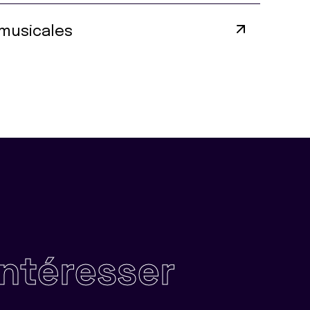
musicales
intéresser