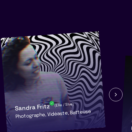
Sandra Fritz
(Elle / She)
Photographe, Vidéaste, Batteuse