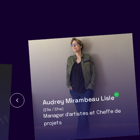
Audrey Mirambeau Lisle
(Elle / She)
Manager d'artistes et Cheffe de
projets