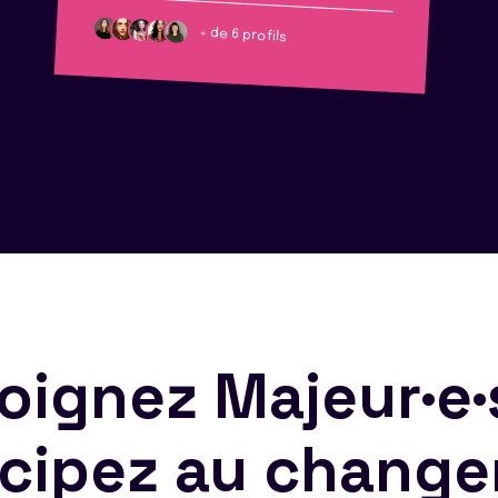
+ de 6 profils
oignez Majeur·e·
icipez au chang