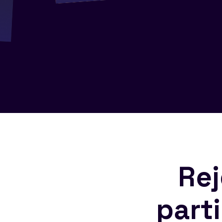
Rej
part