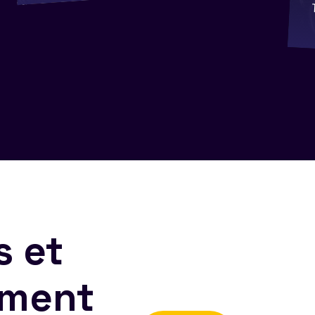
s et
ement