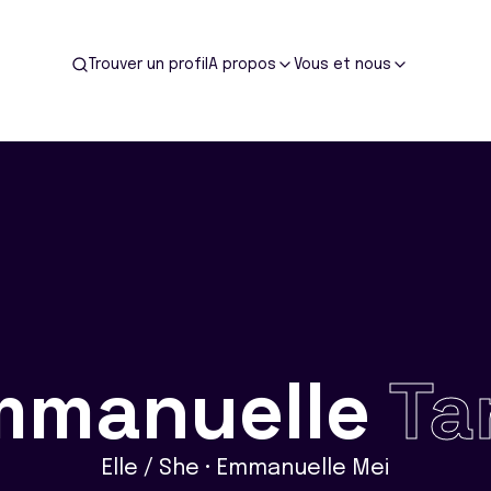
Trouver un profil
A propos
Vous et nous
mmanuelle
Ta
Elle / She • Emmanuelle Mei