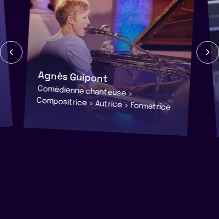
Agnès Guipont
Comédienne chanteuse >
Compositrice > Autrice > Formatrice