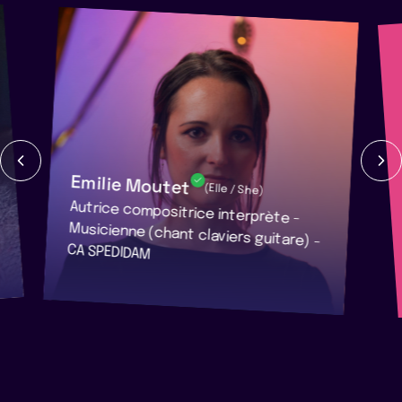
Emilie Moutet
(Elle / She)
Autrice compositrice interprète -
Musicienne (chant claviers guitare) -
CA SPEDIDAM