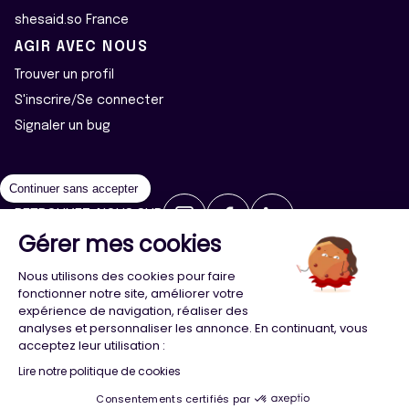
shesaid.so France
AGIR AVEC NOUS
Trouver un profil
S'inscrire/Se connecter
Signaler un bug
Continuer sans accepter
RETROUVEZ-NOUS SUR
Gérer mes cookies
2026 ©Majeur·e·s - Tous droits réservés
Mentions légales
Nous utilisons des cookies pour faire
Politique de confidentialité
Cookies
fonctionner notre site, améliorer votre
expérience de navigation, réaliser des
analyses et personnaliser les annonce. En continuant, vous
Conception
Agence Adeliom
acceptez leur utilisation :
Lire notre politique de cookies
Consentements certifiés par
Menu