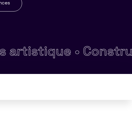
ences
stique •
Construire et