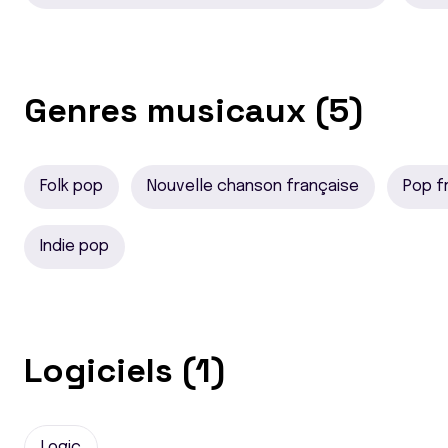
Genres musicaux (5)
Folk pop
Nouvelle chanson française
Pop f
Indie pop
Logiciels (1)
Logic