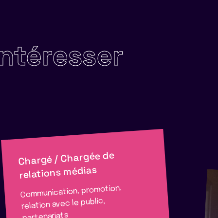
intéresser
Chargé / Chargée de
relations médias
Communication, promotion,
relation avec le public,
partenariats