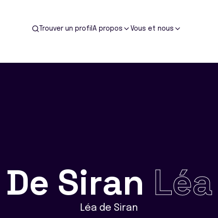
Trouver un profil
A propos
Vous et nous
De Siran
Léa
Léa de Siran