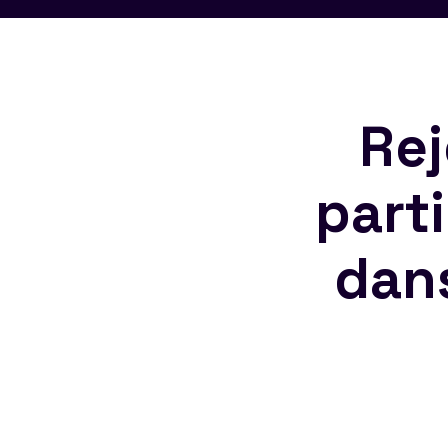
Rej
part
dan