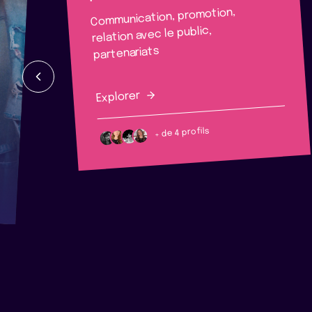
Communication, promotion,
relation avec le public,
partenariats
Explorer
+ de 4 profils