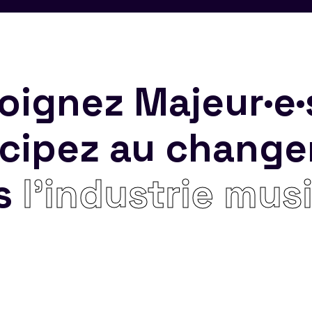
oignez Majeur·e·
icipez au chang
s
l’industrie mus