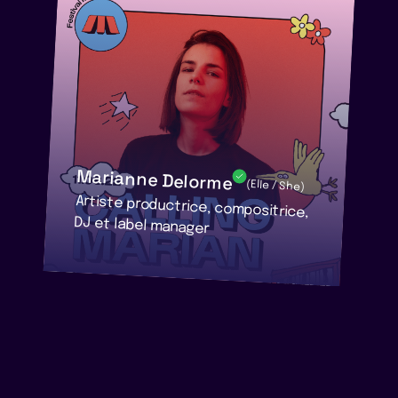
Marianne Delorme
(Elle / She)
Artiste productrice, compositrice,
DJ et label manager