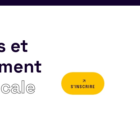
s et
ement
icale
S'INSCRIRE