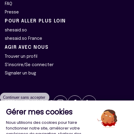
FAQ
Presse
POUR ALLER PLUS LOIN
shesaid.so
shesaid.so France
AGIR AVEC NOUS
Trouver un profil
S'inscrire/Se connecter
Signaler un bug
Continuer sans accepter
RETROUVEZ-NOUS SUR
Gérer mes cookies
2026 ©Majeur·e·s - Tous droits réservés
Mentions légales
Nous utilisons des cookies pour faire
Politique de confidentialité
Cookies
fonctionner notre site, améliorer votre
expérience de navigation, réaliser des