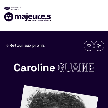
Retour aux profils
Caroline
GUAINE