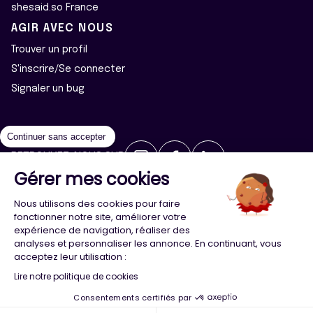
shesaid.so France
AGIR AVEC NOUS
Trouver un profil
S'inscrire/Se connecter
Signaler un bug
Continuer sans accepter
RETROUVEZ-NOUS SUR
Gérer mes cookies
2026 ©Majeur·e·s - Tous droits réservés
Mentions légales
Nous utilisons des cookies pour faire
Politique de confidentialité
Cookies
fonctionner notre site, améliorer votre
expérience de navigation, réaliser des
analyses et personnaliser les annonce. En continuant, vous
Conception
Agence Adeliom
acceptez leur utilisation :
Lire notre politique de cookies
Consentements certifiés par
Menu