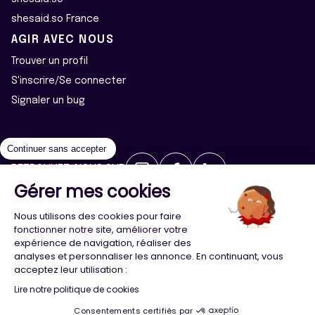
shesaid.so France
AGIR AVEC NOUS
Trouver un profil
S'inscrire/Se connecter
Signaler un bug
Continuer sans accepter
RETROUVEZ-NOUS SUR
Gérer mes cookies
2026 ©Majeur·e·s - Tous droits réservés
Mentions légales
Nous utilisons des cookies pour faire
Politique de confidentialité
Cookies
fonctionner notre site, améliorer votre
expérience de navigation, réaliser des
analyses et personnaliser les annonce. En continuant, vous
Conception
Agence Adeliom
acceptez leur utilisation :
Lire notre politique de cookies
Consentements certifiés par
Menu