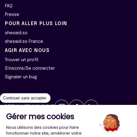
FAQ
Presse
POUR ALLER PLUS LOIN
shesaid.so
shesaid.so France
AGIR AVEC NOUS
Trouver un profil
S'inscrire/Se connecter
Signaler un bug
Continuer sans accepter
RETROUVEZ-NOUS SUR
Gérer mes cookies
2026 ©Majeur·e·s - Tous droits réservés
Mentions légales
Nous utilisons des cookies pour faire
Politique de confidentialité
Cookies
fonctionner notre site, améliorer votre