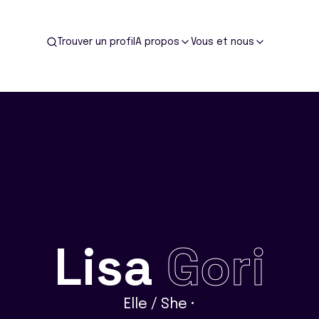
Trouver un profil
A propos
Vous et nous
Lisa
Gori
Elle / She •