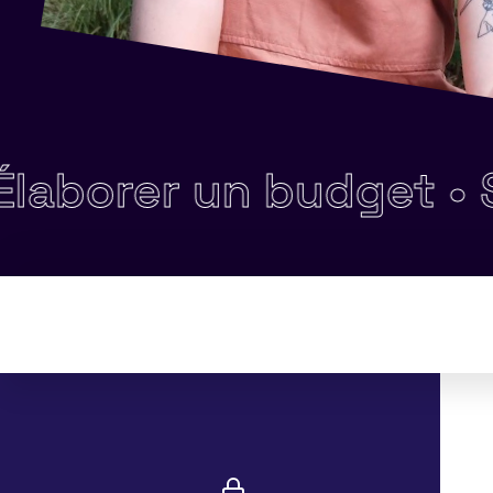
orer un budget •
Sens