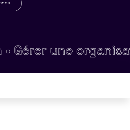
ences
rer une organisation