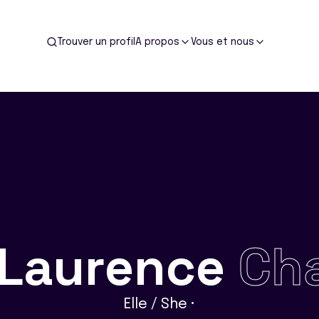
Trouver un profil
A propos
Vous et nous
Laurence
Ch
Elle / She •