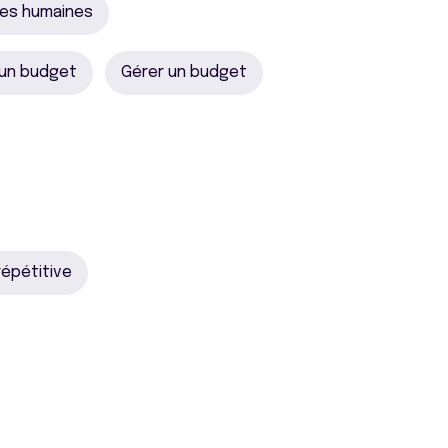
ces humaines
 un budget
Gérer un budget
épétitive