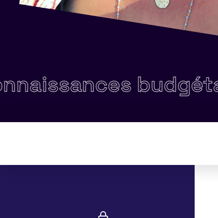
nces budgétaires gén