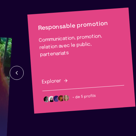
Responsable promotion
Communication, promotion,
relation avec le public,
partenariats
Explorer
+ de 5 profils