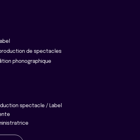
label
e production de spectacles
édition phonographique
duction spectacle / Label
ente
inistratrice