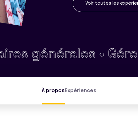
Voir toutes les expéri
érales •
Gérer un bud
À propos
Expériences