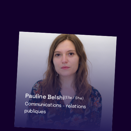
Pauline Belshi
(Elle / She)
Communications - relations
publiques