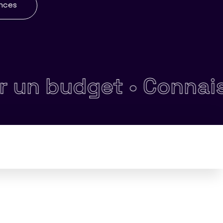
ences
get •
Connaissances g