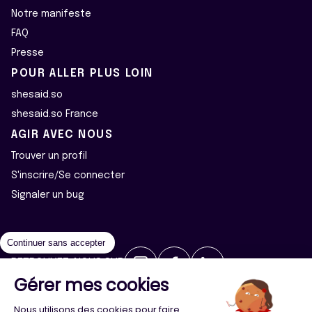
Notre manifeste
FAQ
Presse
POUR ALLER PLUS LOIN
shesaid.so
shesaid.so France
AGIR AVEC NOUS
Trouver un profil
S'inscrire/Se connecter
Signaler un bug
Continuer sans accepter
RETROUVEZ-NOUS SUR
Gérer mes cookies
2026 ©Majeur·e·s - Tous droits réservés
Mentions légales
Nous utilisons des cookies pour faire
Politique de confidentialité