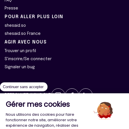
FAQ
Presse
POUR ALLER PLUS LOIN
shesaid.so
shesaid.so France
AGIR AVEC NOUS
Trouver un profil
S'inscrire/Se connecter
Signaler un bug
Continuer sans accepter
RETROUVEZ-NOUS SUR
Gérer mes cookies
2026 ©Majeur·e·s - Tous droits réservés
Mentions légales
Nous utilisons des cookies pour faire
Politique de confidentialité
Cookies
fonctionner notre site, améliorer votre
expérience de navigation, réaliser des