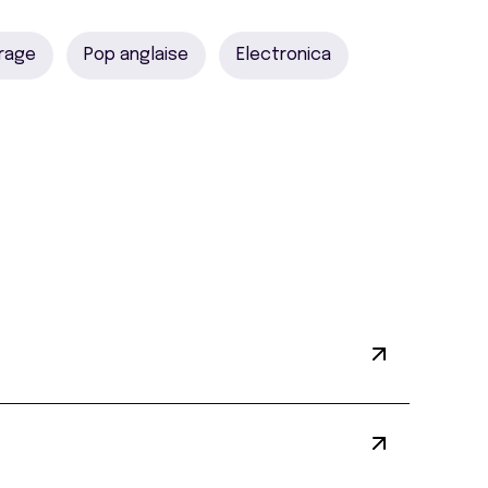
rage
Pop anglaise
Electronica