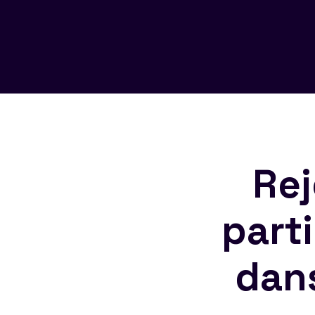
Rej
part
dan