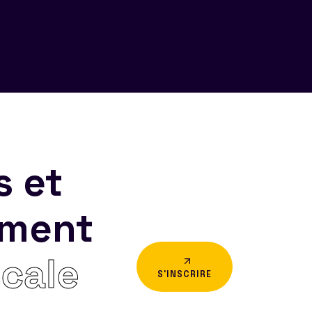
s et
ement
icale
S'INSCRIRE