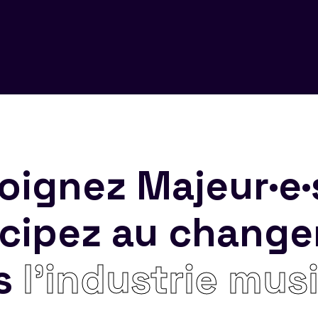
oignez Majeur·e·
icipez au chang
s
l’industrie mus