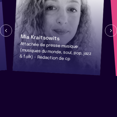
Mia Kraitsowits
Attachée de presse musique
(musiques du monde, soul, pop, jazz
& folk) - Rédaction de cp