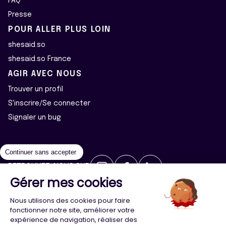
FAQ
Presse
POUR ALLER PLUS LOIN
shesaid.so
shesaid.so France
AGIR AVEC NOUS
Trouver un profil
S'inscrire/Se connecter
Signaler un bug
Continuer sans accepter
RETROUVEZ-NOUS SUR
Gérer mes cookies
2026 ©Majeur·e·s - Tous droits réservés
Mentions légales
Nous utilisons des cookies pour faire
Politique de confidentialité
Cookies
fonctionner notre site, améliorer votre
expérience de navigation, réaliser des