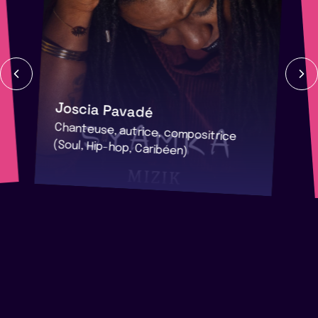
Joscia Pavadé
Chanteuse, autrice, compositrice
(Soul, Hip-hop, Caribéen)