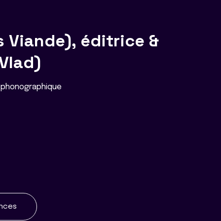
s Viande), éditrice &
Vlad)
e phonographique
ences