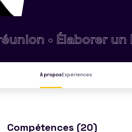
ion •
Élaborer un bud
À propos
Expériences
Compétences (20)