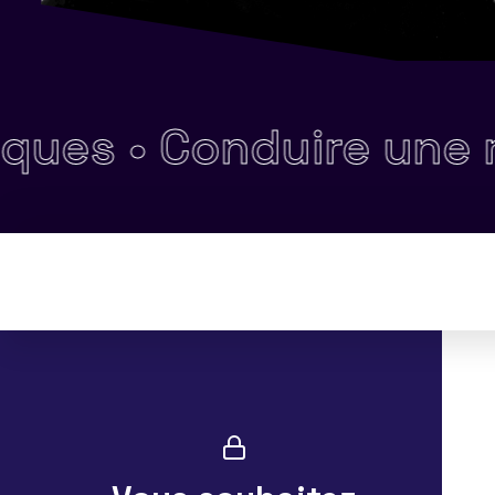
s •
Conduire une réun