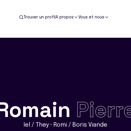
Trouver un profil
A propos
Vous et nous
Romain
Pierr
Iel / They • Romi / Boris Viande