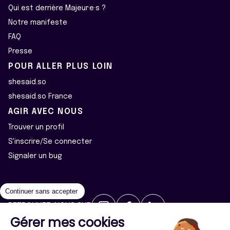
Qui est derrière Majeur·e·s ?
Notre manifeste
FAQ
Presse
POUR ALLER PLUS LOIN
shesaid.so
shesaid.so France
AGIR AVEC NOUS
Trouver un profil
S'inscrire/Se connecter
Signaler un bug
Continuer sans accepter
RETROUVEZ-NOUS SUR
Gérer mes cookies
2026 ©Majeur·e·s - Tous droits réservés