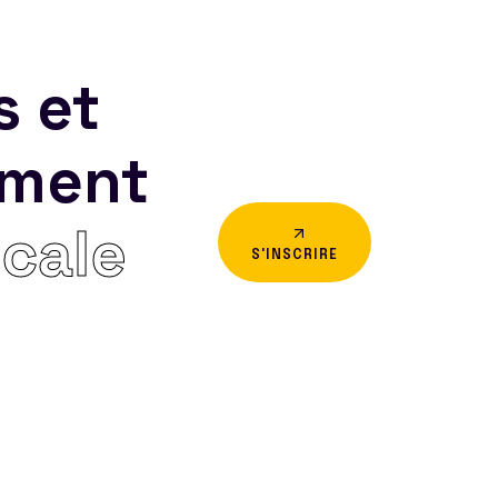
s et
ement
icale
S'INSCRIRE