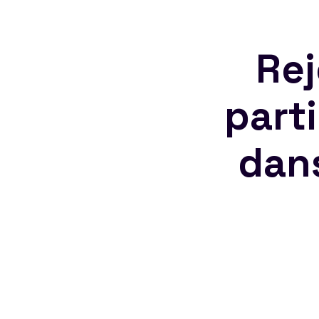
Rej
part
dan