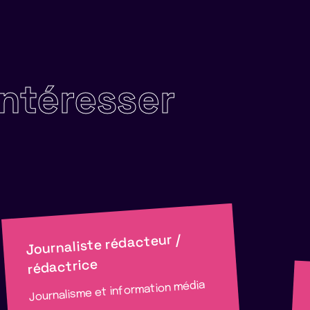
intéresser
Journaliste rédacteur /
rédactrice
Journalisme et information média