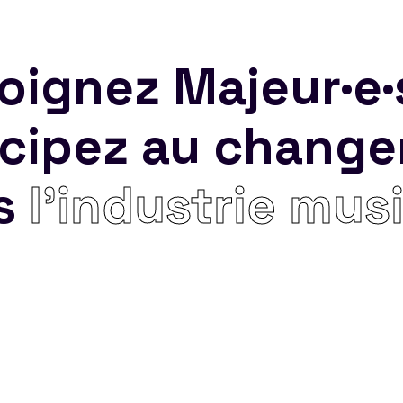
oignez Majeur·e·
icipez au chang
s
l’industrie mus