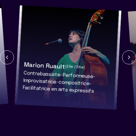
Marion Ruault
(Elle / She)
Contrebassiste-Performeuse-
Improvisatrice-compositrice-
Facilitatrice en arts expressifs