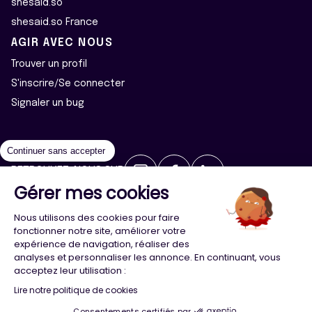
shesaid.so
shesaid.so France
AGIR AVEC NOUS
Trouver un profil
S'inscrire/Se connecter
Signaler un bug
Continuer sans accepter
RETROUVEZ-NOUS SUR
Gérer mes cookies
2026 ©Majeur·e·s - Tous droits réservés
Mentions légales
Nous utilisons des cookies pour faire
Politique de confidentialité
Cookies
fonctionner notre site, améliorer votre
expérience de navigation, réaliser des
analyses et personnaliser les annonce. En continuant, vous
Conception
Agence Adeliom
acceptez leur utilisation :
Lire notre politique de cookies
Consentements certifiés par