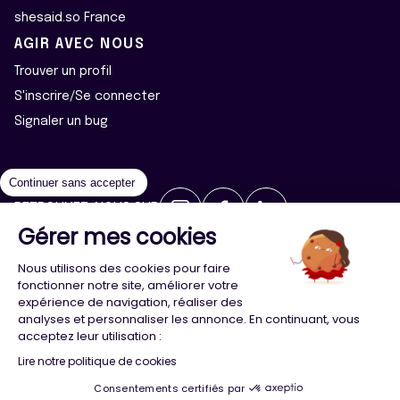
shesaid.so France
AGIR AVEC NOUS
Trouver un profil
S'inscrire/Se connecter
Signaler un bug
Continuer sans accepter
RETROUVEZ-NOUS SUR
Gérer mes cookies
2026 ©Majeur·e·s - Tous droits réservés
Mentions légales
Nous utilisons des cookies pour faire
Politique de confidentialité
Cookies
fonctionner notre site, améliorer votre
expérience de navigation, réaliser des
analyses et personnaliser les annonce. En continuant, vous
Conception
Agence Adeliom
acceptez leur utilisation :
Lire notre politique de cookies
Consentements certifiés par
Menu