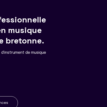
fessionnelle
en musique
le bretonne.
 d'instrument de musique
ences