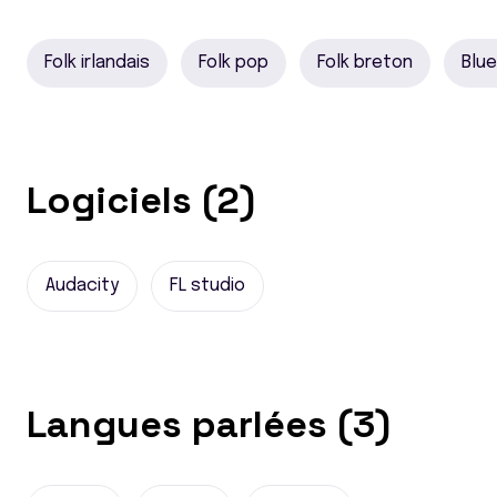
Folk irlandais
Folk pop
Folk breton
Blu
Logiciels (2)
Audacity
FL studio
Langues parlées (3)