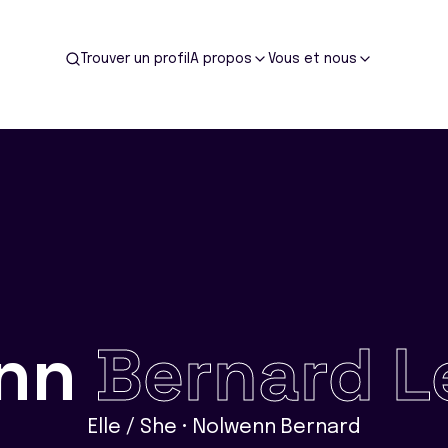
Trouver un profil
A propos
Vous et nous
enn
Bernard L
Elle / She • Nolwenn Bernard