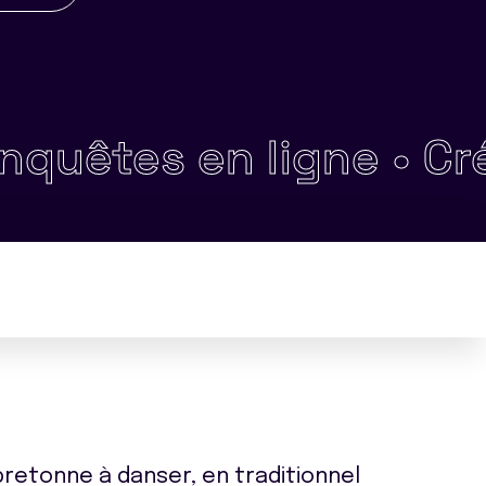
tes en ligne •
Créativi
bretonne à danser, en traditionnel