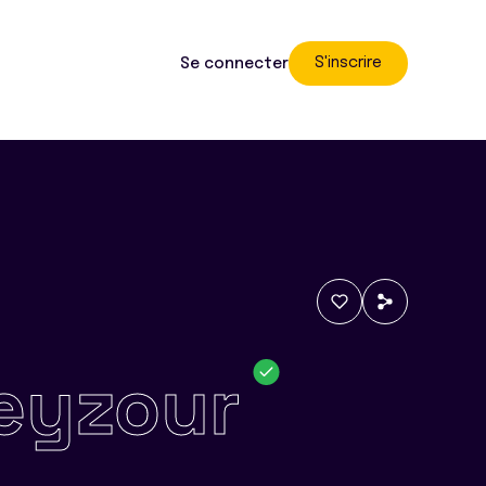
S'inscrire
Se connecter
eyzour