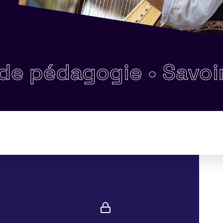
édagogie •
Savoir util