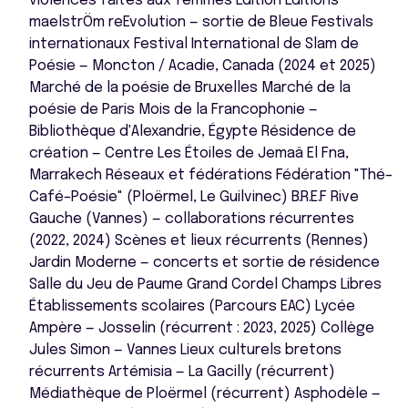
violences faites aux femmes Édition Éditions
maelstrÖm reEvolution — sortie de Bleue Festivals
internationaux Festival International de Slam de
Poésie — Moncton / Acadie, Canada (2024 et 2025)
Marché de la poésie de Bruxelles Marché de la
poésie de Paris Mois de la Francophonie —
Bibliothèque d'Alexandrie, Égypte Résidence de
création — Centre Les Étoiles de Jemaâ El Fna,
Marrakech Réseaux et fédérations Fédération "Thé–
Café–Poésie" (Ploërmel, Le Guilvinec) B.R.E.F Rive
Gauche (Vannes) — collaborations récurrentes
(2022, 2024) Scènes et lieux récurrents (Rennes)
Jardin Moderne — concerts et sortie de résidence
Salle du Jeu de Paume Grand Cordel Champs Libres
Établissements scolaires (Parcours EAC) Lycée
Ampère — Josselin (récurrent : 2023, 2025) Collège
Jules Simon — Vannes Lieux culturels bretons
récurrents Artémisia — La Gacilly (récurrent)
Médiathèque de Ploërmel (récurrent) Asphodèle —